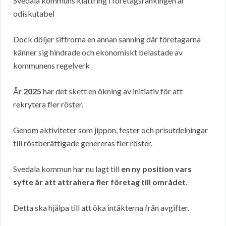
Svedala kommuns klättring i företagsrankingen är
odiskutabel
Dock döljer siffrorna en annan sanning där företagarna
känner sig hindrade och ekonomiskt belastade av
kommunens regelverk
År
2025
har det skett en ökning av initiativ för att
rekrytera fler röster.
Genom aktiviteter som jippon, fester och prisutdelningar
till röstberättigade genereras fler röster.
Svedala kommun har nu lagt till
en ny position vars
syfte är att attrahera fler företag till området
.
Detta ska hjälpa till att öka intäkterna från avgifter.