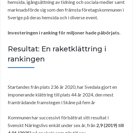
hemsida, igångsättning av tidning och sociala medier samt
marknadsförde sig som den främsta företagskommunen i
Sverige på deras hemsida och i diverse event.
Investeringen i ranking för miljoner hade påbörjats.
Resultat: En raketklättring i
rankingen
Startandes från plats 236 år 2020, har Svedala gjort en
imponerande klättring till plats 44 år 2024, den mest
framträdande framstegen i Skåne på fem år
Kommunen har successivt förbättrat sitt resultat i
Svenskt Näringslivs enkät under sex år, från
2,9 (2019) till
4,01 (2025)
på en skala som går till sex