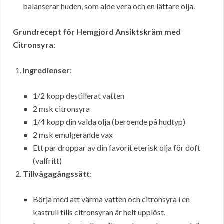
balanserar huden, som aloe vera och en lättare olja.
Grundrecept för Hemgjord Ansiktskräm med
Citronsyra
:
Ingredienser
:
1/2 kopp destillerat vatten
2 msk citronsyra
1/4 kopp din valda olja (beroende på hudtyp)
2 msk emulgerande vax
Ett par droppar av din favorit eterisk olja för doft
(valfritt)
Tillvägagångssätt
:
Börja med att värma vatten och citronsyra i en
kastrull tills citronsyran är helt upplöst.