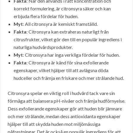
Fakta
: När den används i rätt koncentration och
korrekt formulering, är citronsyra säker och kan
erbjuda flera fördelar för huden.
Myt
: All citronsyra är kemiskt framställd.
Fakta
: Citronsyra kan extraheras naturligt från
citrusfrukter, vilket gör den till en populär ingrediens i
naturliga hudvårdsprodukter.
Myt
: Citronsyra har inga verkliga fördelar för huden.
Fakta
: Citronsyra är känd för sina exfolierande
egenskaper, vilket hjälper till att avlägsna döda
hudceller och främja en friskare och mer strålande hud.
Citronsyra spelar en viktig roll i hudvård tack vare sin
förmåga att balansera pH-nivåer och främja hudförnyelse.
Dess exfolierande egenskaper gör att huden blir jämnare
och mer strålande, medan dess antioxidanta egenskaper
hjälper till att skydda huden mot miljömässiga
påfrestningar. Det är också en populär ingrediens för att