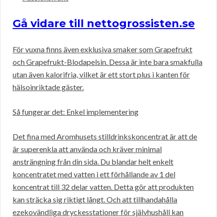
Gå vidare till nettogrossisten.se
För vuxna finns även exklusiva smaker som Grapefrukt
och Grapefrukt-Blodapelsin. Dessa är inte bara smakfulla
utan även kalorifria, vilket är ett stort plus i kanten för
hälsoinriktade gäster.
Så fungerar det: Enkel implementering
Det fina med Aromhusets stilldrinkskoncentrat är att de
är superenkla att använda och kräver minimal
ansträngning från din sida. Du blandar helt enkelt
koncentratet med vatten i ett förhållande av 1 del
koncentrat till 32 delar vatten. Detta gör att produkten
kan sträcka sig riktigt långt. Och att tillhandahålla
ezekovändliga dryckesstationer för självhushåll kan