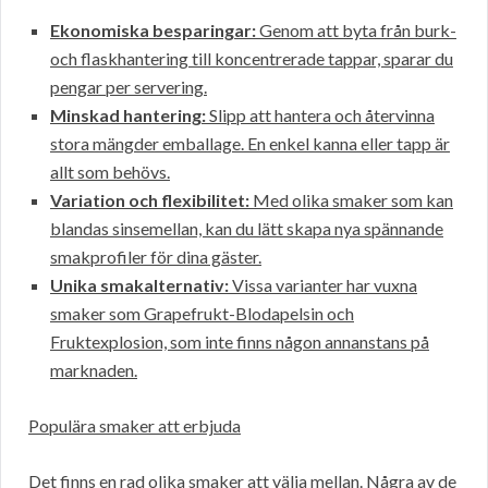
Ekonomiska besparingar:
Genom att byta från burk-
och flaskhantering till koncentrerade tappar, sparar du
pengar per servering.
Minskad hantering:
Slipp att hantera och återvinna
stora mängder emballage. En enkel kanna eller tapp är
allt som behövs.
Variation och flexibilitet:
Med olika smaker som kan
blandas sinsemellan, kan du lätt skapa nya spännande
smakprofiler för dina gäster.
Unika smakalternativ:
Vissa varianter har vuxna
smaker som Grapefrukt-Blodapelsin och
Fruktexplosion, som inte finns någon annanstans på
marknaden.
Populära smaker att erbjuda
Det finns en rad olika smaker att välja mellan. Några av de