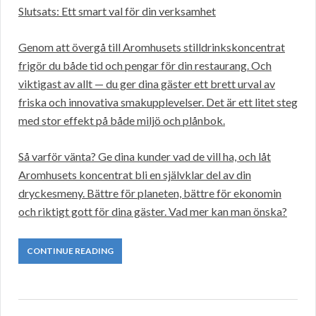
Slutsats: Ett smart val för din verksamhet
Genom att övergå till Aromhusets stilldrinkskoncentrat
frigör du både tid och pengar för din restaurang. Och
viktigast av allt — du ger dina gäster ett brett urval av
friska och innovativa smakupplevelser. Det är ett litet steg
med stor effekt på både miljö och plånbok.
Så varför vänta? Ge dina kunder vad de vill ha, och låt
Aromhusets koncentrat bli en självklar del av din
dryckesmeny. Bättre för planeten, bättre för ekonomin
och riktigt gott för dina gäster. Vad mer kan man önska?
CONTINUE READING