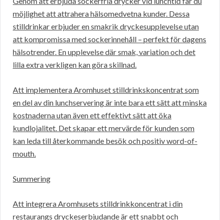
Genom att erbjuda sockerfria drycker vid lunchtid får du
möjlighet att attrahera hälsomedvetna kunder. Dessa
stilldrinkar erbjuder en smakrik dryckesupplevelse utan
att kompromissa med sockerinnehåll – perfekt för dagens
hälsotrender. En upplevelse där smak, variation och det
lilla extra verkligen kan göra skillnad.
Att implementera Aromhuset stilldrinkskoncentrat som
en del av din lunchservering är inte bara ett sätt att minska
kostnaderna utan även ett effektivt sätt att öka
kundlojalitet. Det skapar ett mervärde för kunden som
kan leda till återkommande besök och positiv word-of-
mouth.
Summering
Att integrera Aromhusets stilldrinkkoncentrat i din
restaurangs dryckeserbjudande är ett snabbt och