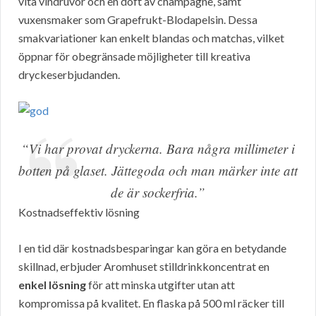
vita vindruvor och en doft av champagne, samt
vuxensmaker som Grapefrukt-Blodapelsin. Dessa
smakvariationer kan enkelt blandas och matchas, vilket
öppnar för obegränsade möjligheter till kreativa
dryckeserbjudanden.
“Vi har provat dryckerna. Bara några millimeter i
botten på glaset. Jättegoda och man märker inte att
de är sockerfria.”
Kostnadseffektiv lösning
I en tid där kostnadsbesparingar kan göra en betydande
skillnad, erbjuder Aromhuset stilldrinkkoncentrat en
enkel lösning
för att minska utgifter utan att
kompromissa på kvalitet. En flaska på 500 ml räcker till