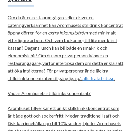
Om du är en restaurangägare eller driver en
cateringverksamhet kan Aromhusets stilldrink koncentrat
öppna dörren för en
extra inkomstström
med minimalt
ytterligare arbete. Och vem tackar nej till lite mer klirr i
kassan? Dagens lunch kan bli både en smakrik och
ekonomisk hit! Om du som privatperson känner en
restaurangägare, varför inte tipsa dem om detta enkla sätt
att öka intäkterna? För privatpersoner är de läckra
stilldrinkkoncentraten tillgängliga på
allt-fraktfritt.se
.
Vad är Aromhusets stilldrinkskoncentrat?
Aromhuset tillverkar ett unikt stilldrinkskoncentrat som
är både gott och sockerfritt. Medan traditionell saft och
läsk kan innehålla upp till 10% socker, bjuder Aromhusets
drycker på samma goda smak men utan alla extra kalorier.