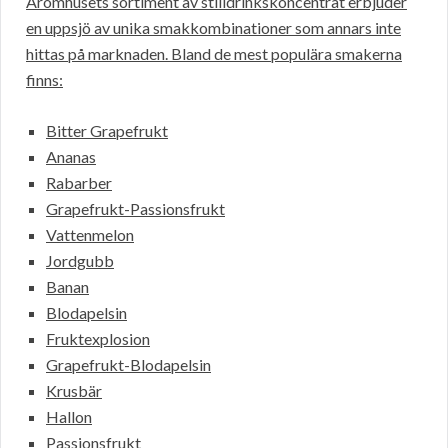
Aromhusets sortiment av stilldrinkskoncentrat erbjuder
en uppsjö av unika smakkombinationer som annars inte
hittas på marknaden. Bland de mest populära smakerna
finns:
Bitter Grapefrukt
Ananas
Rabarber
Grapefrukt-Passionsfrukt
Vattenmelon
Jordgubb
Banan
Blodapelsin
Fruktexplosion
Grapefrukt-Blodapelsin
Krusbär
Hallon
Passionsfrukt