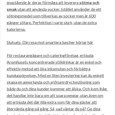
enastående är deras förmåga att leverera
sötma och
smak
utan att använda socker. Istället använder de ett
sötningsmedel som tillverkas av socker men är 600
gånger sötare. Perfektion i varje slurk, utan de extra
kalorierna.
Slutsats: Din resa mot smartera luncher börjar här
För restaurangägare och cateringföretag, erbjuda
Aromhusets koncentrerade stilldrinkar är en enkel och
effektiv metod att öka inkomsten och förbättra
kundupplevelsen. Med en liten investering kan du enkelt
skapa en annorlunda och
grönare
dryckeslösning som
både du och dina kunder kommer att älska. Och kom ihåg,
det handlar inte bara om att spara pengar, utan även om
att erbjuda det där lilla extra som får dina gäster att
återvända gång på gång. Så, vad väntar du på? Ge dina