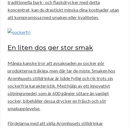
traditionella burk- och flaskdrycker med detta
koncentrat, kan du drastiskt minska dina kostnader, utan
att kompromissa med smaken eller kvaliteten.
En liten dos ger stor smak
Många kanske tror att avsaknaden av socker gör
produkterna tråkiga, men där tar de miste. Smaken hos
Aromhusets stilldrinkar är både fyllig och rik trots sin
sockerfria karakteristik. Med hjälp av ett innovativt
sötningsmedel, som är 600 gånger sötare än vanligt
socker, bibehåller dessa drycker en fräsch och söt
smakupplevelse.
Fördelarna med att välja Aromhusets stilldrinkar