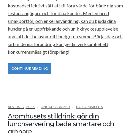
kostnadseffektivt sätt att tillföra värde för både dig som
restaurangägare och för dina kunder. Med en bred
smakportfölj och enkel användning, kan du bjuda dina
kunder på en uppfriskande och unik dryckesupplevelse
utan att det belastar ditt budgetutrymme. Börja idag och
se hur denna förändring kan ge din verksamhet ett
konkurrensmässigt försprång!
CONTINUE READING
AUGUST 7, 2026
UNCATEGORIZED
NO COMMENTS
Aromhusets stilldrink: gör din
lunchservering både smartare och
grönare