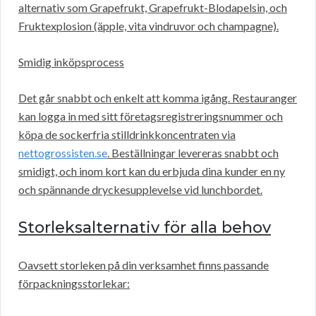
alternativ som Grapefrukt, Grapefrukt-Blodapelsin, och
Fruktexplosion (äpple, vita vindruvor och champagne).
Smidig inköpsprocess
Det går snabbt och enkelt att komma igång. Restauranger
kan logga in med sitt företagsregistreringsnummer och
köpa de sockerfria stilldrinkkoncentraten via
nettogrossisten.se
. Beställningar levereras snabbt och
smidigt, och inom kort kan du erbjuda dina kunder en ny
och spännande dryckesupplevelse vid lunchbordet.
Storleksalternativ för alla behov
Oavsett storleken på din verksamhet finns passande
förpackningsstorlekar: