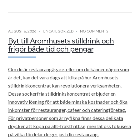
AUGUST 6, 2026
UNCATEGORIZED
NO COMMENTS
Byt till Aromhusets stilldrink och
frigör både tid och pengar
Om du är restaurangägare, eller om du känner någon som
är det, kan det vara dags att kika på hur Aromhusets
stilldrinkkoncentrat kan revolutionera verksamheten.
Dessa sockerfria stilldrinkskoncentrat erbjuder en
innovativ lösning för att både minska kostnader och öka
inkomster för restauranger, cafeer och cateringföretag.
För privatpersoner som är nyfikna finns dessa delikata
drycker att köpa på allt-fraktfritt.se, men låt oss fokusera
på vilka fördelar de ger just din restaurang.