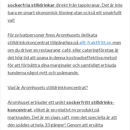
sockerfria stilldrinkar
direkt från tappkranar. Det är inte
bara en smart ekonomisk lösning utan också ett smakfullt
val!
För privatpersoner finns Aromhusets delikata
stilldrinkskoncentrat tillgängliga på
allt-fraktfritt.se
, men
om du driver en restaurang, café, eller cateringföretag är
det hög tid att spana in denna kostnadseffektiva metod
för att förbättra dina marginaler och samtidigt erbjuda
kunderna något nytt och spännande.
Vad är Aromhusets stilldrinkkoncentrat?
Aromhuset erbjuder ett unikt
sockerfritt stilldrinks-
koncentrat
, vilket är en relativt ny produkt på
marknaden. Det är en slags saft, men det speciella är att
den spädes ut hela 33 gånger! Genom att ersätta