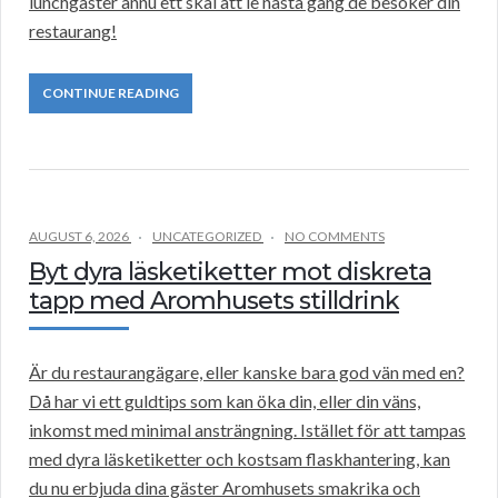
lunchgäster ännu ett skäl att le nästa gång de besöker din
restaurang!
CONTINUE READING
AUGUST 6, 2026
UNCATEGORIZED
NO COMMENTS
Byt dyra läsketiketter mot diskreta
tapp med Aromhusets stilldrink
Är du restaurangägare, eller kanske bara god vän med en?
Då har vi ett guldtips som kan öka din, eller din väns,
inkomst med minimal ansträngning. Istället för att tampas
med dyra läsketiketter och kostsam flaskhantering, kan
du nu erbjuda dina gäster Aromhusets smakrika och