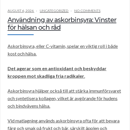
AUGUST 6, 2026
UNCATEGORIZED
NO COMMENTS
Användning av askorbinsyra: Vinster
för hälsan och råd
Askorbinsyra, eller C-vitamin, spelar en viktig roll i både
kost och hälsa.
Det agerar som en antioxidant och beskyddar
kroppen mot skadliga fria radikaler
.
Askorbinsyra hjälper också till att stärka immunförsvaret
och syntetisera kollagen, vilket är avgörande för hudens
och bindvävens hälsa.
Vid matlagning används askorbinsyra ofta för att bevara
färg och smak på frukt och bär, särskilt äpplen och