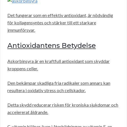
Det fungerar som en effektiv antioxidant, är nödvändig
för kollagensyntes och stärker till ett starkare
immunförsvar.
Antioxidantens Betydelse
Askorbinsyra är en kraftfull antioxidant som skyddar
kroppens celler.
Den bekämpar skadliga fria radikaler som annars kan
resultera i oxidativ stress och cellskador.
Detta skydd reducerar risken för kroniska sjukdomar och
accelererat åldrande.
C-vitamin hjälper även i återbildningen av vitamin E, en