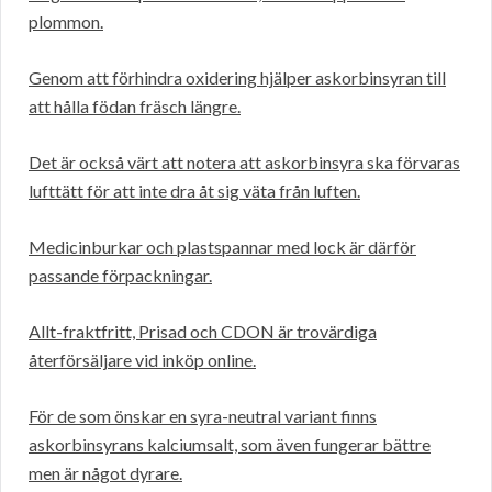
plommon.
Genom att förhindra oxidering hjälper askorbinsyran till
att hålla födan fräsch längre.
Det är också värt att notera att askorbinsyra ska förvaras
lufttätt för att inte dra åt sig väta från luften.
Medicinburkar och plastspannar med lock är därför
passande förpackningar.
Allt-fraktfritt, Prisad och CDON är trovärdiga
återförsäljare vid inköp online.
För de som önskar en syra-neutral variant finns
askorbinsyrans kalciumsalt, som även fungerar bättre
men är något dyrare.