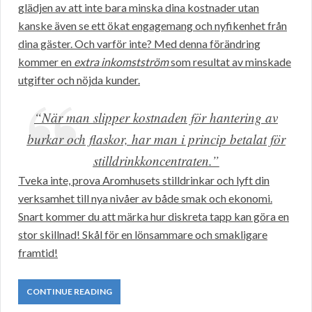
glädjen av att inte bara minska dina kostnader utan
kanske även se ett ökat engagemang och nyfikenhet från
dina gäster. Och varför inte? Med denna förändring
kommer en
extra inkomstström
som resultat av minskade
utgifter och nöjda kunder.
“När man slipper kostnaden för hantering av
burkar och flaskor, har man i princip betalat för
stilldrinkkoncentraten.”
Tveka inte, prova Aromhusets stilldrinkar och lyft din
verksamhet till nya nivåer av både smak och ekonomi.
Snart kommer du att märka hur diskreta tapp kan göra en
stor skillnad! Skål för en lönsammare och smakligare
framtid!
CONTINUE READING