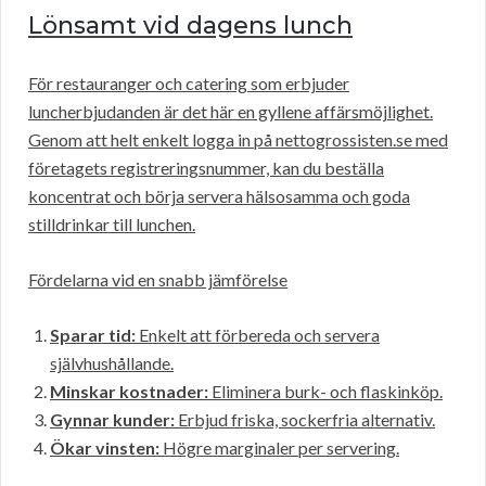
Lönsamt vid dagens lunch
För restauranger och catering som erbjuder
luncherbjudanden är det här en gyllene affärsmöjlighet.
Genom att helt enkelt logga in på nettogrossisten.se med
företagets registreringsnummer, kan du beställa
koncentrat och börja servera hälsosamma och goda
stilldrinkar till lunchen.
Fördelarna vid en snabb jämförelse
Sparar tid:
Enkelt att förbereda och servera
självhushållande.
Minskar kostnader:
Eliminera burk- och flaskinköp.
Gynnar kunder:
Erbjud friska, sockerfria alternativ.
Ökar vinsten:
Högre marginaler per servering.