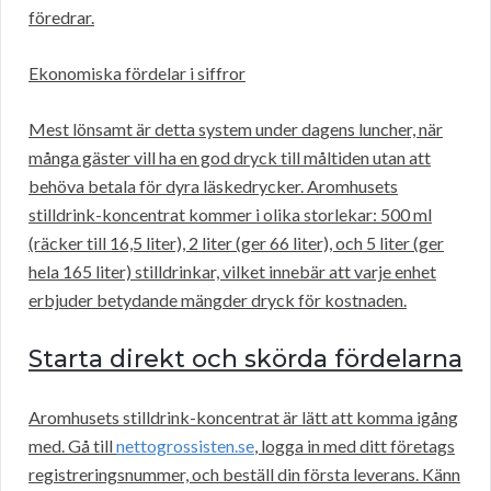
föredrar.
Ekonomiska fördelar i siffror
Mest lönsamt är detta system under dagens luncher, när
många gäster vill ha en god dryck till måltiden utan att
behöva betala för dyra läskedrycker. Aromhusets
stilldrink-koncentrat kommer i olika storlekar: 500 ml
(räcker till 16,5 liter), 2 liter (ger 66 liter), och 5 liter (ger
hela 165 liter) stilldrinkar, vilket innebär att varje enhet
erbjuder betydande mängder dryck för kostnaden.
Starta direkt och skörda fördelarna
Aromhusets stilldrink-koncentrat är lätt att komma igång
med. Gå till
nettogrossisten.se
, logga in med ditt företags
registreringsnummer, och beställ din första leverans. Känn