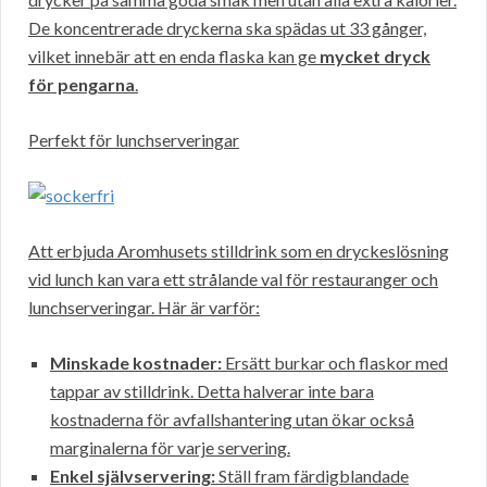
De koncentrerade dryckerna ska spädas ut 33 gånger,
vilket innebär att en enda flaska kan ge
mycket dryck
för pengarna
.
Perfekt för lunchserveringar
Att erbjuda Aromhusets stilldrink som en dryckeslösning
vid lunch kan vara ett strålande val för restauranger och
lunchserveringar. Här är varför:
Minskade kostnader:
Ersätt burkar och flaskor med
tappar av stilldrink. Detta halverar inte bara
kostnaderna för avfallshantering utan ökar också
marginalerna för varje servering.
Enkel självservering:
Ställ fram färdigblandade