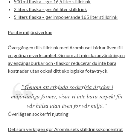
500 ml flaska – ger 16,5 liter stilldrink
2 liters flaska – ger 66 liter stilldrink
5 liters flaska – ger imponerande 165 liter stilldrink
Positiv miljöpåverkan
Övergången till stilldrink med Aromhuset bidrar även till
en
grönare
verksamhet. Genom att minska användningen
av engångsburkar och -flaskor reducerar du inte bara
kostnader, utan också ditt ekologiska fotavtryck.
”Genom att erbjuda sockerfria drycker i
miljövänliga former, visar vi inte bara respekt för
vår hälsa utan även för vår miljö.”
Överlägsen sockerfri njutning
Det som verkligen gör Aromhusets stilldrinkskoncentrat