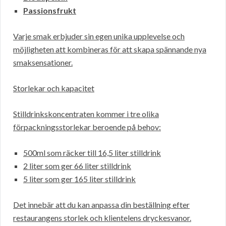
Passionsfrukt
Varje smak erbjuder sin egen unika upplevelse och
möjligheten att kombineras för att skapa spännande nya
smaksensationer.
Storlekar och kapacitet
Stilldrinkskoncentraten kommer i tre olika
förpackningsstorlekar beroende på behov:
500ml som räcker till 16,5 liter stilldrink
2 liter som ger 66 liter stilldrink
5 liter som ger 165 liter stilldrink
Det innebär att du kan anpassa din beställning efter
restaurangens storlek och klientelens dryckesvanor.