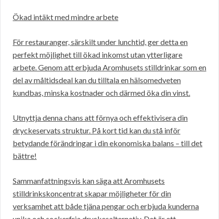
Ökad intäkt med mindre arbete
För restauranger, särskilt under lunchtid, ger detta en
perfekt möjlighet till ökad inkomst utan ytterligare
arbete. Genom att erbjuda Aromhusets stilldrinkar som en
del av måltidsdeal kan du tilltala en hälsomedveten
kundbas, minska kostnader och därmed öka din vinst.
Utnyttja denna chans att förnya och effektivisera din
dryckeservats struktur. På kort tid kan du stå inför
betydande förändringar i din ekonomiska balans – till det
bättre!
Sammanfattningsvis kan säga att Aromhusets
stilldrinkskoncentrat skapar möjligheter för din
verksamhet att både tjäna pengar och erbjuda kunderna
unika och sockerfria dryckesalternativ. Det är ett