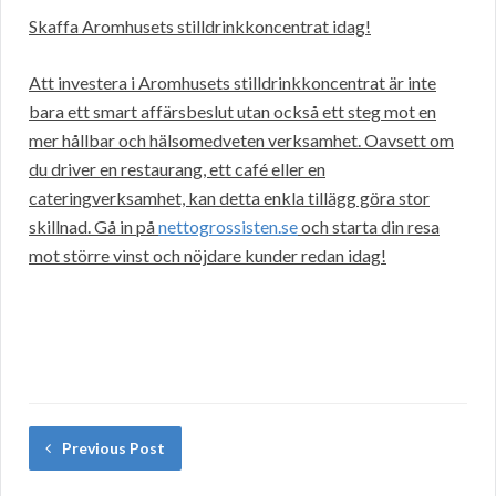
Skaffa Aromhusets stilldrinkkoncentrat idag!
Att investera i Aromhusets stilldrinkkoncentrat är inte
bara ett smart affärsbeslut utan också ett steg mot en
mer hållbar och hälsomedveten verksamhet. Oavsett om
du driver en restaurang, ett café eller en
cateringverksamhet, kan detta enkla tillägg göra stor
skillnad. Gå in på
nettogrossisten.se
och starta din resa
mot större vinst och nöjdare kunder redan idag!
Previous Post