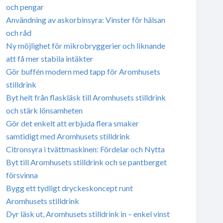
och pengar
Användning av askorbinsyra: Vinster för hälsan
och råd
Ny möjlighet för mikrobryggerier och liknande
att få mer stabila intäkter
Gör buffén modern med tapp för Aromhusets
stilldrink
Byt helt från flaskläsk till Aromhusets stilldrink
och stärk lönsamheten
Gör det enkelt att erbjuda flera smaker
samtidigt med Aromhusets stilldrink
Citronsyra i tvättmaskinen: Fördelar och Nytta
Byt till Aromhusets stilldrink och se pantberget
försvinna
Bygg ett tydligt dryckeskoncept runt
Aromhusets stilldrink
Dyr läsk ut, Aromhusets stilldrink in – enkel vinst