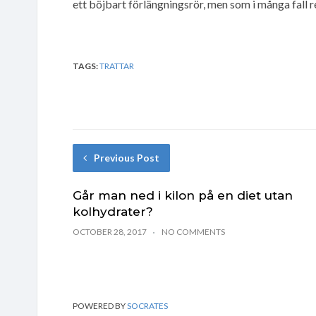
ett böjbart förlängningsrör, men som i många fall r
TAGS:
TRATTAR
Previous Post
Går man ned i kilon på en diet utan
kolhydrater?
OCTOBER 28, 2017
NO COMMENTS
POWERED BY
SOCRATES