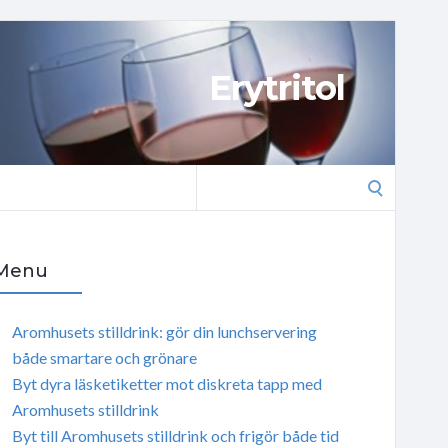
Erytritol
Search
for:
Menu
Aromhusets stilldrink: gör din lunchservering
både smartare och grönare
Byt dyra läsketiketter mot diskreta tapp med
Aromhusets stilldrink
Byt till Aromhusets stilldrink och frigör både tid