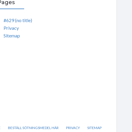
Pages
#629 (no title)
Privacy
Sitemap
E
BESTÄLL SÖTNINGSMEDEL HÄR
PRIVACY
SITEMAP