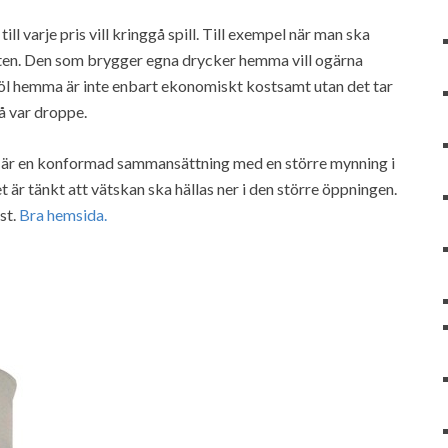
l varje pris vill kringgå spill. Till exempel när man ska
båten. Den som brygger egna drycker hemma vill ogärna
ivt öl hemma är inte enbart ekonomiskt kostsamt utan det tar
på var droppe.
Det är en konformad sammansättning med en större mynning i
 är tänkt att vätskan ska hällas ner i den större öppningen.
ast.
Bra hemsida.