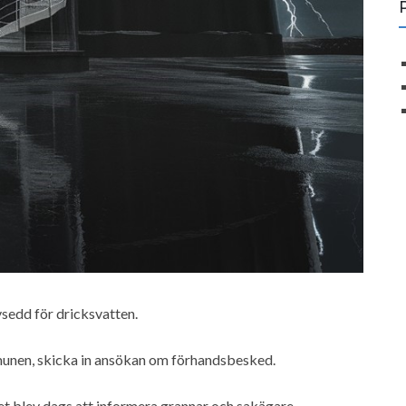
sedd för dricksvatten.
munen, skicka in ansökan om förhandsbesked.
 det blev dags att informera grannar och sakägare.