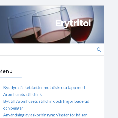
Erytritol
Search
for:
Menu
Byt dyra läsketiketter mot diskreta tapp med
Aromhusets stilldrink
Byt till Aromhusets stilldrink och frigör både tid
och pengar
Användning av askorbinsyra: Vinster för hälsan