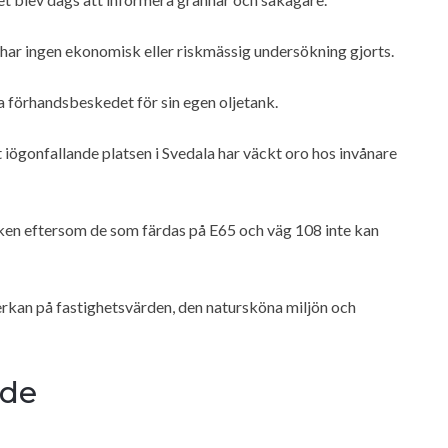
 har ingen ekonomisk eller riskmässig undersökning gjorts.
örhandsbeskedet för sin egen oljetank.
t iögonfallande platsen i Svedala har väckt oro hos invånare
ken eftersom de som färdas på E65 och väg 108 inte kan
erkan på fastighetsvärden, den natursköna miljön och
ade