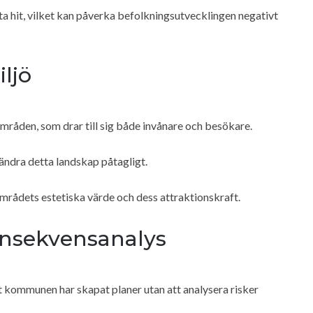
tta hit, vilket kan påverka befolkningsutvecklingen negativt
ljö
mråden, som drar till sig både invånare och besökare.
ändra detta landskap påtagligt.
områdets estetiska värde och dess attraktionskraft.
onsekvensanalys
t kommunen har skapat planer utan att analysera risker