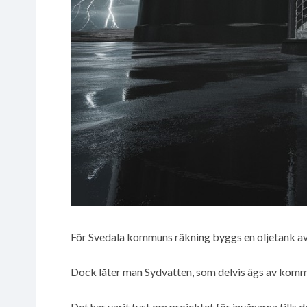
För Svedala kommuns räkning byggs en oljetank av
Dock låter man Sydvatten, som delvis ägs av kom
Det har varit tyst om projektet för invånarna tills