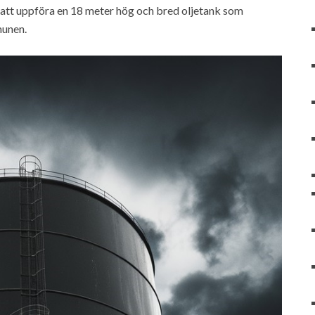
 att uppföra en 18 meter hög och bred oljetank som
munen.