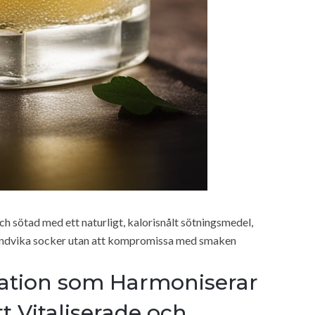
ch sötad med ett naturligt, kalorisnålt sötningsmedel,
ll undvika socker utan att kompromissa med smaken
ation som Harmoniserar
t Vitaliserade och