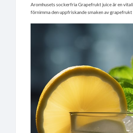
Aromhusets sockerfria Grapefrukt juice är en vital
förnimma den uppfriskande smaken av grapefrukt 