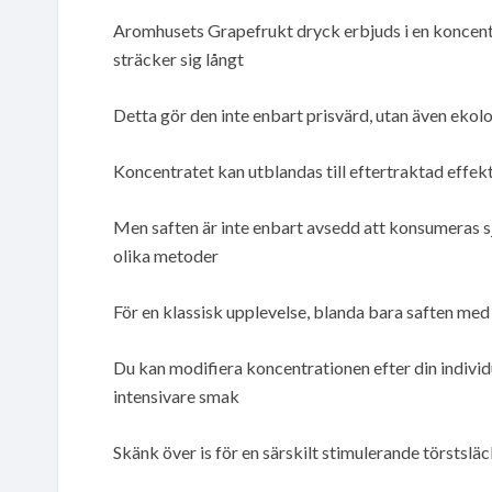
Aromhusets Grapefrukt dryck erbjuds i en koncentr
sträcker sig långt
Detta gör den inte enbart prisvärd, utan även ekol
Koncentratet kan utblandas till eftertraktad effek
Men saften är inte enbart avsedd att konsumeras sj
olika metoder
För en klassisk upplevelse, blanda bara saften med 
Du kan modifiera koncentrationen efter din individ
intensivare smak
Skänk över is för en särskilt stimulerande törsts