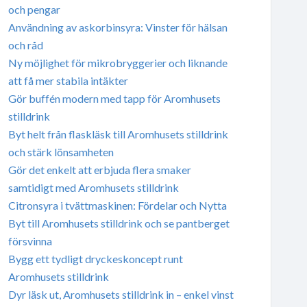
och pengar
Användning av askorbinsyra: Vinster för hälsan
och råd
Ny möjlighet för mikrobryggerier och liknande
att få mer stabila intäkter
Gör buffén modern med tapp för Aromhusets
stilldrink
Byt helt från flaskläsk till Aromhusets stilldrink
och stärk lönsamheten
Gör det enkelt att erbjuda flera smaker
samtidigt med Aromhusets stilldrink
Citronsyra i tvättmaskinen: Fördelar och Nytta
Byt till Aromhusets stilldrink och se pantberget
försvinna
Bygg ett tydligt dryckeskoncept runt
Aromhusets stilldrink
Dyr läsk ut, Aromhusets stilldrink in – enkel vinst