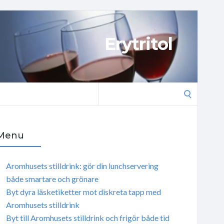
Erytritol
Search
for:
Menu
Aromhusets stilldrink: gör din lunchservering
både smartare och grönare
Byt dyra läsketiketter mot diskreta tapp med
Aromhusets stilldrink
Byt till Aromhusets stilldrink och frigör både tid