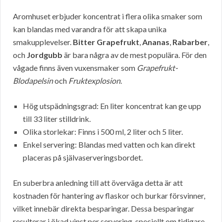
Aromhuset erbjuder koncentrat i flera olika smaker som
kan blandas med varandra för att skapa unika
smakupplevelser.
Bitter Grapefrukt
,
Ananas
,
Rabarber
,
och
Jordgubb
är bara några av de mest populära. För den
vågade finns även vuxensmaker som
Grapefrukt-
Blodapelsin
och
Fruktexplosion
.
Hög utspädningsgrad: En liter koncentrat kan ge upp
till 33 liter stilldrink.
Olika storlekar: Finns i 500 ml, 2 liter och 5 liter.
Enkel servering: Blandas med vatten och kan direkt
placeras på självaserveringsbordet.
En suberbra anledning till att överväga detta är att
kostnaden för hantering av flaskor och burkar försvinner,
vilket innebär direkta besparingar. Dessa besparingar
resulterar i ökad vinst per servering, speciellt om tidigare