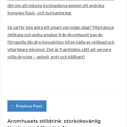
det om att minska kostnaderna genom att undvika
komplex flask- och burkantering.
Så varför inte göra ett smart val redan idag? Med dessa
delikata och unika smaker från Aromhuset kan du
förvandla din dryckessektion till en källa av skillnad och
ytterligare inkomst. Det är framtidens sätt att servera
stilla drycker – enkelt, gott och hållbart!
Previous Post
Aromhusets stilldrink: storköksvänlig