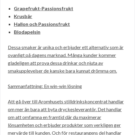
Grapefrukt-Passionsfrukt
Krusbär
Hallon och Passionsfrukt
Blodapelsin
Dessa smaker är unika och erbjuder ett alternativ som är
ovanligt på dagens marknad. Många kunder kommer
gladeligen att prova dessa drinkar och njuta av
smakupplevelser de kanske bara kunnat drömma om.
Sammanfattning: En win-win lösning
Att gå över till Aromhusets stilldrinkskoncentrat handlar
om mer än bara att byta dryckesleverantör. Det handlar
om att omfamna en framtid där du maximerar
lönsamheten och erbjuder produkter som verkligen ger
mervärde till kunden. Och för restaurangens del handlar