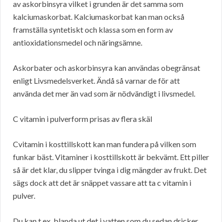
av askorbinsyra vilket i grunden är det samma som
kalciumaskorbat. Kalciumaskorbat kan man också
framställa syntetiskt och klassa som en form av
antioxidationsmedel och näringsämne.
Askorbater och askorbinsyra kan användas obegränsat
enligt Livsmedelsverket. Ändå så varnar de för att
använda det mer än vad som är nödvändigt i livsmedel.
C vitamin i pulverform prisas av flera skäl
Cvitamin i kosttillskott kan man fundera på vilken som
funkar bäst. Vitaminer i kosttillskott är bekvämt. Ett piller
så är det klar, du slipper tvinga i dig mängder av frukt. Det
sägs dock att det är snäppet vassare att ta c vitamin i
pulver.
Du kan t.ex. blanda ut det i vatten som du sedan dricker