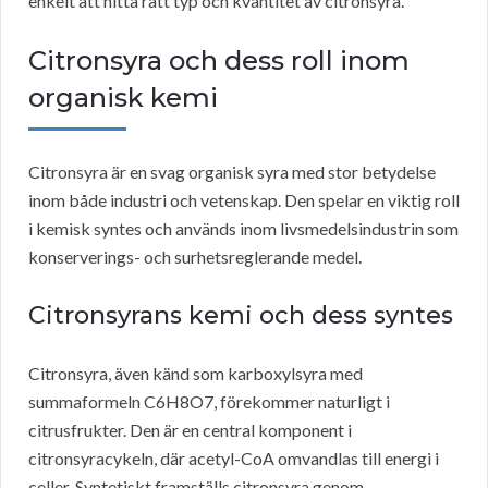
enkelt att hitta rätt typ och kvantitet av citronsyra.
Citronsyra och dess roll inom
organisk kemi
Citronsyra är en svag organisk syra med stor betydelse
inom både industri och vetenskap. Den spelar en viktig roll
i kemisk syntes och används inom livsmedelsindustrin som
konserverings- och surhetsreglerande medel.
Citronsyrans kemi och dess syntes
Citronsyra, även känd som karboxylsyra med
summaformeln C6H8O7, förekommer naturligt i
citrusfrukter. Den är en central komponent i
citronsyracykeln, där acetyl-CoA omvandlas till energi i
celler. Syntetiskt framställs citronsyra genom