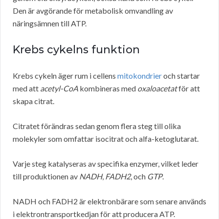
Den är avgörande för metabolisk omvandling av
näringsämnen till ATP.
Krebs cykelns funktion
Krebs cykeln äger rum i cellens
mitokondrier
och startar
med att
acetyl-CoA
kombineras med
oxaloacetat
för att
skapa citrat.
Citratet förändras sedan genom flera steg till olika
molekyler som omfattar isocitrat och alfa-ketoglutarat.
Varje steg katalyseras av specifika enzymer, vilket leder
till produktionen av
NADH
,
FADH2
, och
GTP
.
NADH och FADH2 är elektronbärare som senare används
i elektrontransportkedjan för att producera ATP.