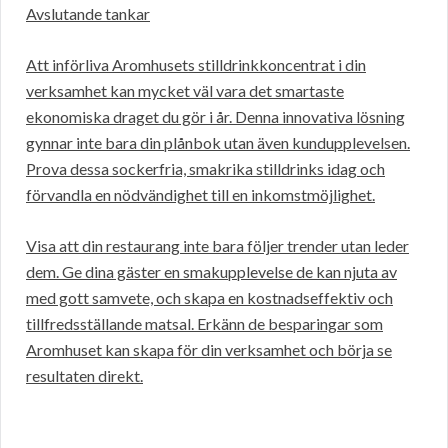
Avslutande tankar
Att införliva Aromhusets stilldrinkkoncentrat i din
verksamhet kan mycket väl vara det smartaste
ekonomiska draget du gör i år. Denna innovativa lösning
gynnar inte bara din plånbok utan även kundupplevelsen.
Prova dessa sockerfria, smakrika stilldrinks idag och
förvandla en nödvändighet till en inkomstmöjlighet.
Visa att din restaurang inte bara följer trender utan leder
dem. Ge dina gäster en smakupplevelse de kan njuta av
med gott samvete, och skapa en kostnadseffektiv och
tillfredsställande matsal. Erkänn de besparingar som
Aromhuset kan skapa för din verksamhet och börja se
resultaten direkt.