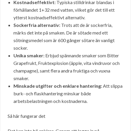
Kostnadseffektivt:
Typiska stilldrinkar blandas i
förhållandet 1+32 med vatten, vilket gör det till ett
ytterst kostnadseffektivt alternativ.
Sockerfria alternativ:
Trots att de är sockerfria,
märks det inte på smaken. De är sötade med ett
sötningsmedel som är 600 gånger sötare än vanligt
socker.
Unika smaker:
Erbjud spännande smaker som Bitter
Grapefrukt, Fruktexplosion (äpple, vita vindruvor och
champagne), samt flera andra fruktiga och vuxna
smaker.
Minskade utgifter och enklare hantering:
Att slippa
burk- och flaskhantering minskar både
arbetsbelastningen och kostnaderna.
Så här fungerar det
Det kan inte bli enklare. Genom att logga in på