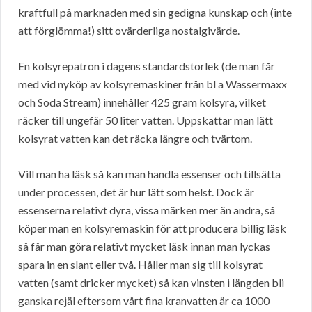
kraftfull på marknaden med sin gedigna kunskap och (inte
att förglömma!) sitt ovärderliga nostalgivärde.
En kolsyrepatron i dagens standardstorlek (de man får
med vid nyköp av kolsyremaskiner från bl a Wassermaxx
och Soda Stream) innehåller 425 gram kolsyra, vilket
räcker till ungefär 50 liter vatten. Uppskattar man lätt
kolsyrat vatten kan det räcka längre och tvärtom.
Vill man ha läsk så kan man handla essenser och tillsätta
under processen, det är hur lätt som helst. Dock är
essenserna relativt dyra, vissa märken mer än andra, så
köper man en kolsyremaskin för att producera billig läsk
så får man göra relativt mycket läsk innan man lyckas
spara in en slant eller två. Håller man sig till kolsyrat
vatten (samt dricker mycket) så kan vinsten i längden bli
ganska rejäl eftersom vårt fina kranvatten är ca 1000