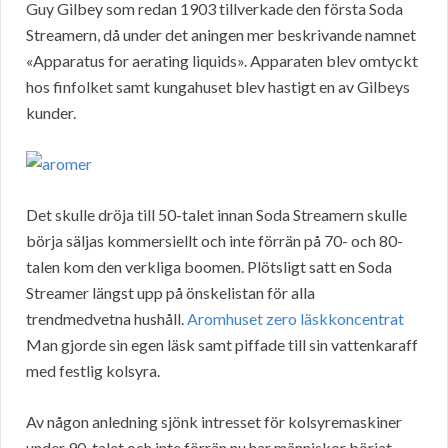
Guy Gilbey som redan 1903 tillverkade den första Soda
Streamern, då under det aningen mer beskrivande namnet
«Apparatus for aerating liquids». Apparaten blev omtyckt
hos finfolket samt kungahuset blev hastigt en av Gilbeys
kunder.
Det skulle dröja till 50-talet innan Soda Streamern skulle
börja säljas kommersiellt och inte förrän på 70- och 80-
talen kom den verkliga boomen. Plötsligt satt en Soda
Streamer längst upp på önskelistan för alla
trendmedvetna hushåll.
Aromhuset zero läskkoncentrat
Man gjorde sin egen läsk samt piffade till sin vattenkaraff
med festlig kolsyra.
Av någon anledning sjönk intresset för kolsyremaskiner
under 90-talet och inte förrän nu har människor börjat