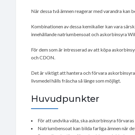
När dessa två ämnen reagerar med varandra kan ben
Kombinationen av dessa kemikalier kan vara särski
innehållande natriumbensoat och askorbinsyra Wik
För dem som är intresserad av att köpa askorbinsyra,
och CDON.
Det är viktigt att hantera och förvara askorbinsyra 
livsmedel hålls fräscha så länge som möjligt.
Huvudpunkter
För att undvika väta, ska askorbinsyra förvaras 
Natriumbensoat kan bilda farliga ämnen när d