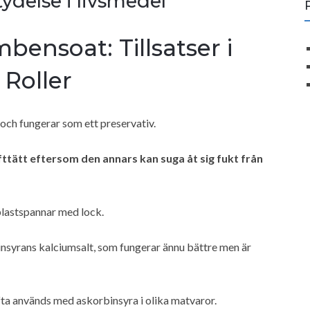
ydelse i livsmedel
bensoat: Tillsatser i
 Roller
 och fungerar som ett preservativ.
ttätt eftersom den annars kan suga åt sig fukt från
plastspannar med lock.
insyrans kalciumsalt, som fungerar ännu bättre men är
a används med askorbinsyra i olika matvaror.