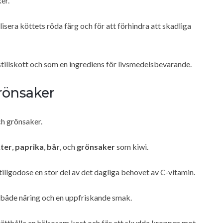
er.
isera köttets röda färg och för att förhindra att skadliga
tillskott och som en ingrediens för livsmedelsbevarande.
rönsaker
ch grönsaker.
kter
,
paprika
,
bär
, och
grönsaker
som kiwi.
 tillgodose en stor del av det dagliga behovet av C-vitamin.
 både näring och en uppfriskande smak.
pprätthålla en hälsosam kost och för att skydda kroppen mot