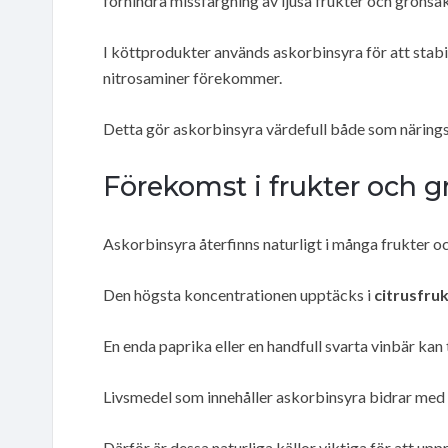
förhindra missfärgning av ljusa frukter och grönsak
I köttprodukter används askorbinsyra för att stabil
nitrosaminer förekommer.
Detta gör askorbinsyra värdefull både som närings
Förekomst i frukter och g
Askorbinsyra återfinns naturligt i många frukter o
Den högsta koncentrationen upptäcks i
citrusfru
En enda paprika eller en handfull svarta vinbär kan
Livsmedel som innehåller askorbinsyra bidrar med
Därför är dessa naturliga källor viktiga för att u