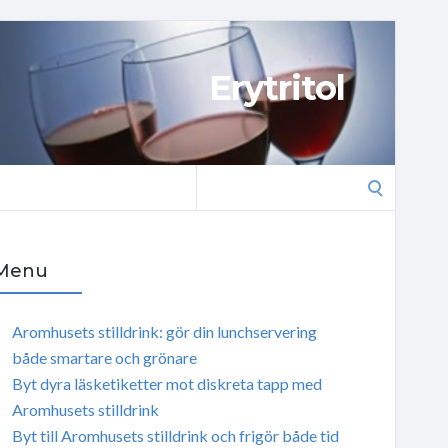
Erytritol
Search
for:
Menu
Aromhusets stilldrink: gör din lunchservering
både smartare och grönare
Byt dyra läsketiketter mot diskreta tapp med
Aromhusets stilldrink
Byt till Aromhusets stilldrink och frigör både tid