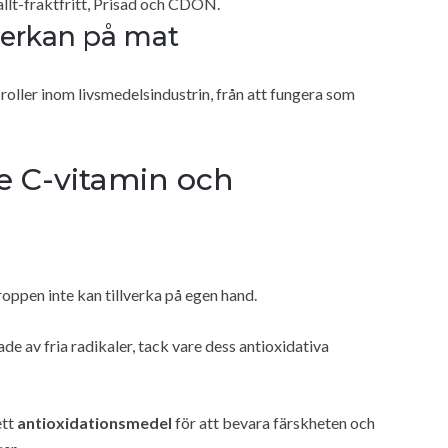
allt-fraktfritt, Prisad och CDON.
verkan på mat
roller inom livsmedelsindustrin, från att fungera som
e C-vitamin och
oppen inte kan tillverka på egen hand.
de av fria radikaler, tack vare dess antioxidativa
ett
antioxidationsmedel
för att bevara färskheten och