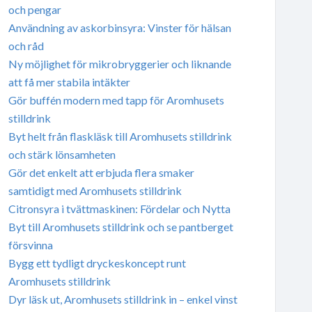
och pengar
Användning av askorbinsyra: Vinster för hälsan
och råd
Ny möjlighet för mikrobryggerier och liknande
att få mer stabila intäkter
Gör buffén modern med tapp för Aromhusets
stilldrink
Byt helt från flaskläsk till Aromhusets stilldrink
och stärk lönsamheten
Gör det enkelt att erbjuda flera smaker
samtidigt med Aromhusets stilldrink
Citronsyra i tvättmaskinen: Fördelar och Nytta
Byt till Aromhusets stilldrink och se pantberget
försvinna
Bygg ett tydligt dryckeskoncept runt
Aromhusets stilldrink
Dyr läsk ut, Aromhusets stilldrink in – enkel vinst