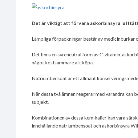
Det är viktigt att förvara askorbinsyra lufttä
Lämpliga förpackningar består av medicinburkar o
Det finns en syreneutral form av C-vitamin, askorb
något kostsammare att köpa.
Natriumbensoat är ett allmänt konserveringsmedel
När dessa två ämnen reagerar med varandra kan ben
subjekt.
Kombinationen av dessa kemikalier kan vara särski
innehållande natriumbensoat och askorbinsyra Wik