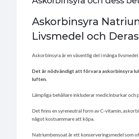
Askorbinsyra och dess bet
Askorbinsyra Natrium
Livsmedel och Deras
Askorbinsyra är en väsentlig del i många livsmedel
Det är nödvändigt att förvara askorbinsyra luf
luften
.
Lämpliga behållare inkluderar medicinburkar och 
Det finns en syreneutral form av C-vitamin, askorb
något kostsammare att köpa.
Natriumbensoat är ett konserveringsmedel som oft