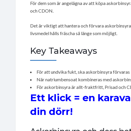
För dem som är angelägna av att köpa askorbinsyra, 
och CDON.
Det är viktigt att hantera och förvara askorbinsyra 
livsmedel hålls fräscha så länge som möjligt.
Key Takeaways
För att undvika fukt, ska askorbinsyra förvaras l
När natriumbensoat kombineras med askorbinsy
För askorbinsyra är allt-fraktfritt, Prisad och
Ett klick = en karava
din dörr!