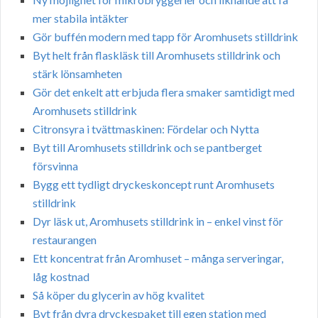
mer stabila intäkter
Gör buffén modern med tapp för Aromhusets stilldrink
Byt helt från flaskläsk till Aromhusets stilldrink och
stärk lönsamheten
Gör det enkelt att erbjuda flera smaker samtidigt med
Aromhusets stilldrink
Citronsyra i tvättmaskinen: Fördelar och Nytta
Byt till Aromhusets stilldrink och se pantberget
försvinna
Bygg ett tydligt dryckeskoncept runt Aromhusets
stilldrink
Dyr läsk ut, Aromhusets stilldrink in – enkel vinst för
restaurangen
Ett koncentrat från Aromhuset – många serveringar,
låg kostnad
Så köper du glycerin av hög kvalitet
Byt från dyra dryckespaket till egen station med