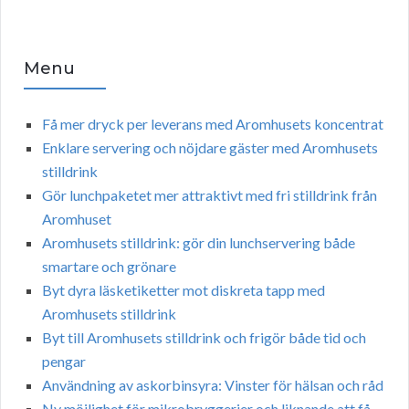
Menu
Få mer dryck per leverans med Aromhusets koncentrat
Enklare servering och nöjdare gäster med Aromhusets
stilldrink
Gör lunchpaketet mer attraktivt med fri stilldrink från
Aromhuset
Aromhusets stilldrink: gör din lunchservering både
smartare och grönare
Byt dyra läsketiketter mot diskreta tapp med
Aromhusets stilldrink
Byt till Aromhusets stilldrink och frigör både tid och
pengar
Användning av askorbinsyra: Vinster för hälsan och råd
Ny möjlighet för mikrobryggerier och liknande att få