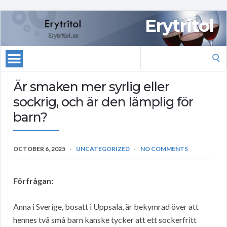
Erytritol
Search
for:
Är smaken mer syrlig eller
sockrig, och är den lämplig för
barn?
OCTOBER 6, 2025
UNCATEGORIZED
NO COMMENTS
Förfrågan:
Anna i Sverige, bosatt i Uppsala, är bekymrad över att
hennes två små barn kanske tycker att ett sockerfritt