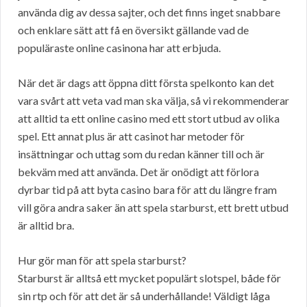
använda dig av dessa sajter, och det finns inget snabbare
och enklare sätt att få en översikt gällande vad de
populäraste online casinona har att erbjuda.
När det är dags att öppna ditt första spelkonto kan det
vara svårt att veta vad man ska välja, så vi rekommenderar
att alltid ta ett online casino med ett stort utbud av olika
spel. Ett annat plus är att casinot har metoder för
insättningar och uttag som du redan känner till och är
bekväm med att använda. Det är onödigt att förlora
dyrbar tid på att byta casino bara för att du längre fram
vill göra andra saker än att spela starburst, ett brett utbud
är alltid bra.
Hur gör man för att spela starburst?
Starburst är alltså ett mycket populärt slotspel, både för
sin rtp och för att det är så underhållande! Väldigt låga