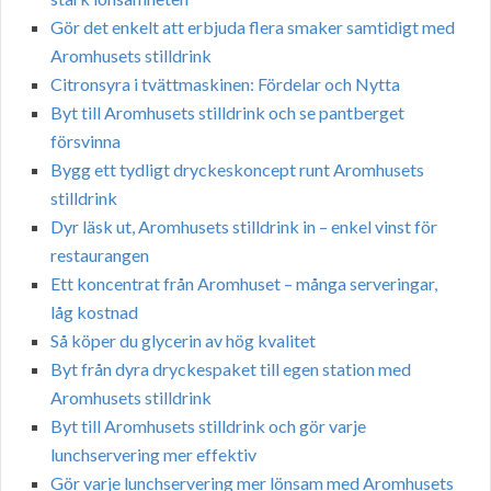
Gör det enkelt att erbjuda flera smaker samtidigt med
Aromhusets stilldrink
Citronsyra i tvättmaskinen: Fördelar och Nytta
Byt till Aromhusets stilldrink och se pantberget
försvinna
Bygg ett tydligt dryckeskoncept runt Aromhusets
stilldrink
Dyr läsk ut, Aromhusets stilldrink in – enkel vinst för
restaurangen
Ett koncentrat från Aromhuset – många serveringar,
låg kostnad
Så köper du glycerin av hög kvalitet
Byt från dyra dryckespaket till egen station med
Aromhusets stilldrink
Byt till Aromhusets stilldrink och gör varje
lunchservering mer effektiv
Gör varje lunchservering mer lönsam med Aromhusets