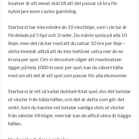
insatser är ett annat skäl till att det passar så bra för
nybörjare inom casino gambling.
Starburst har inte mindre än 10 vinstlinjer, som i sin tur är
fördelade på 5 hjul och 3 rader. Du måste spela på alla 10
linjer, men det räcker med att du satsar 10 öre per linje –
detta innebär alltså att du inte behöver satsa mer än en
krona per spel. Om vi dessutom säger att maxinsatsen
ligger på hela 1000 kronor per spel, kan du säkert hålla
med om att det är ett spel som passar för alla ekonomier.
Starburst är ett så kallat dubbelriktat spel, dvs det betalar
ut vinster från båda hållen, och det är detta som gör det
unikt. Som du kanske vet betalar vanliga slots ut vinster
från vänster till höger, men här kan du alltså vinna åt bägge
hållen.