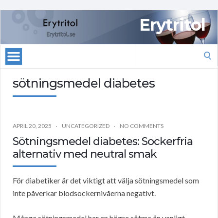
Erytritol
Search
for:
sötningsmedel diabetes
APRIL 20, 2025
UNCATEGORIZED
NO COMMENTS
Sötningsmedel diabetes: Sockerfria
alternativ med neutral smak
För diabetiker är det viktigt att välja sötningsmedel som
inte påverkar blodsockernivåerna negativt.
Många sötningsmedel har en högre sötma än vanligt