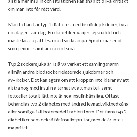
alstra mer insulin och situationen kan snabbt bliva kritiskt
om man inte får rätt vård.
Man behandlar typ 1 diabetes med insulininjektioner, fyra
om dagen, var dag. En diabetiker vänjer sej snabbt och
måste lära sej att leva med sin krämpa. Sprutorna ser ut
som pennor samt är enormt små.
Typ 2 sockersjuka är i själva verket ett samlingsnamn
allmän andra blodsockerrelaterade sjukdomar och
avvikelser. Det kan agera om att kroppen inte klarar av att
alstra nog med insulin alternativt att muskel- samt
fettceller totalt lätt inte är nog insulinkänsliga. Oftast
behandlas typ 2 diabetes med ändrad levnad, viktnedgång
eller somliga fall botemedel i tablettform. Det finns typ 2
diabetiker som också får insulinsprutor, men de är inte i
majoritet.