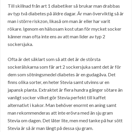
Till skillnad från art 1 diabetiker så brukar man drabbas
av typ två diabetes på äldre dagar. Är man överviktig så är
man i större riskzon, likaså om man är eller har varit
rökare. Igenom en hälsosam kost utan för mycket socker
känner man ofta inte ens av att man lider av typ 2
sockersjuka.
Ofta är det såklart som så att det är de största
sockerälskarna som får art 2 sockersjuka samt det är för
dem som sötningsmedel diabetes är en gudagåva. Det
finns olika sorter, en heter Stevia samt utvinns ur en
japansk planta. Extraktet är flera hundra gånger sötare än
vanligt socker vilket gör Stevia perfekt till kaffet
alternativt i kakor. Man behöver enormt en aning samt
man rekommenderas att inte erövra med än sju gram
Stevia om dagen. Det låter lite, men med tanke på hur sött
Stevia är så är man långt på dessa sju gram.