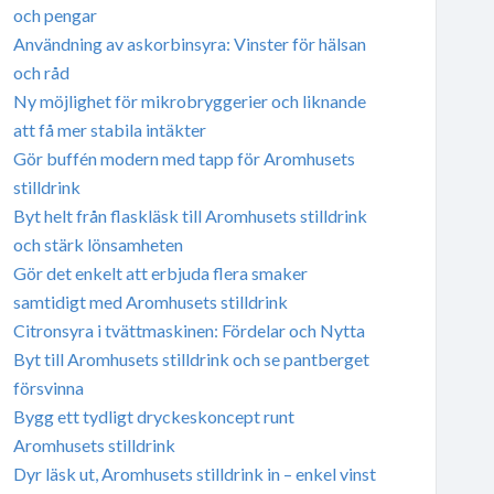
och pengar
Användning av askorbinsyra: Vinster för hälsan
och råd
Ny möjlighet för mikrobryggerier och liknande
att få mer stabila intäkter
Gör buffén modern med tapp för Aromhusets
stilldrink
Byt helt från flaskläsk till Aromhusets stilldrink
och stärk lönsamheten
Gör det enkelt att erbjuda flera smaker
samtidigt med Aromhusets stilldrink
Citronsyra i tvättmaskinen: Fördelar och Nytta
Byt till Aromhusets stilldrink och se pantberget
försvinna
Bygg ett tydligt dryckeskoncept runt
Aromhusets stilldrink
Dyr läsk ut, Aromhusets stilldrink in – enkel vinst