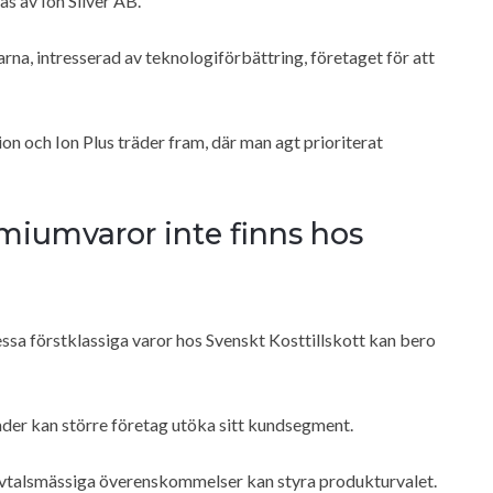
kas av Ion Silver AB.
arna, intresserad av teknologiförbättring, företaget för att
ion och Ion Plus träder fram, där man agt prioriterat
emiumvaror inte finns hos
 dessa förstklassiga varor hos Svenskt Kosttillskott kan bero
der kan större företag utöka sitt kundsegment.
vtalsmässiga överenskommelser kan styra produkturvalet.