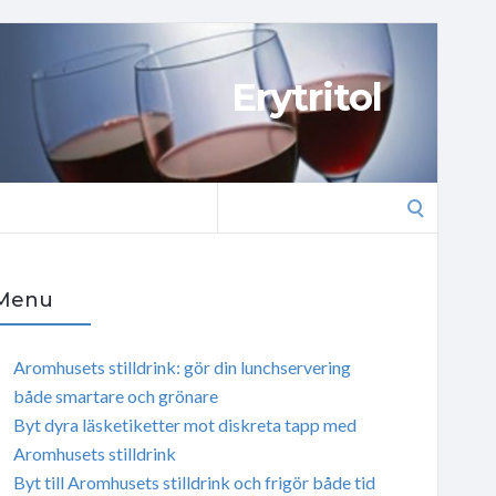
Erytritol
Search
for:
Menu
Aromhusets stilldrink: gör din lunchservering
både smartare och grönare
Byt dyra läsketiketter mot diskreta tapp med
Aromhusets stilldrink
Byt till Aromhusets stilldrink och frigör både tid