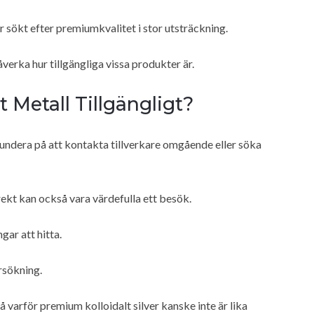
r sökt efter premiumkvalitet i stor utsträckning.
erka hur tillgängliga vissa produkter är.
 Metall Tillgängligt?
fundera på att kontakta tillverkare omgående eller söka
irekt kan också vara värdefulla ett besök.
ngar att hitta.
rsökning.
tå varför premium kolloidalt silver kanske inte är lika