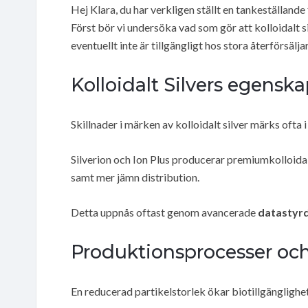
Hej Klara, du har verkligen ställt en tankeställand
Först bör vi undersöka vad som gör att kolloidalt 
eventuellt inte är tillgängligt hos stora återförsälj
Kolloidalt Silvers egensk
Skillnader i märken av kolloidalt silver märks ofta 
Silverion och Ion Plus producerar premiumkolloidal
samt mer jämn distribution.
Detta uppnås oftast genom avancerade
datastyr
Produktionsprocesser oc
En reducerad partikelstorlek ökar biotillgänglighe