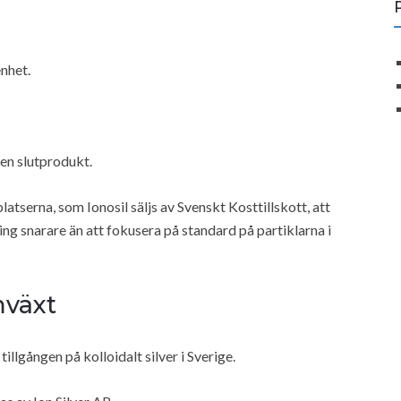
nhet.
sen slutprodukt.
serna, som Ionosil säljs av Svenskt Kosttillskott, att
g snarare än att fokusera på standard på partiklarna i
mväxt
lgången på kolloidalt silver i Sverige.