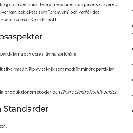
e fråga och det finns flera dimensioner som påverkar svaret.
silver kan betraktas som “premium” och varför det
are som Svenskt Kosttillskott.
apsaspekter
i partiklarna och deras jämna spridning.
t silver med hjälp av teknik som medför mindre partiklar
da produktionsmetoder
och
längre elektrolystidpunkter
.
h Standarder
ten.