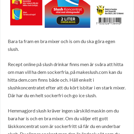
Bara ta fram en bra mixer och is om du ska göra egen
slush.
Recept online på slush drinkar finns men är svåra att hitta
om man vill ha dem sockerfria, på makeslush.com kan du
hitta dem.com finns både och. Häll enkelt i
slushkoncentratet efter att du kört isbitar i en stark mixer.
Där har du en helt sockerfri och go ice slush.
Hemmagjord slush kräver ingen särskild maskin om du
bara har is och en bra mixer. Om du väljer ett gott
läskkoncentrat som är sockerfritt så får du en underbar
slush. Du slipper sockret men den är ändock söt som du