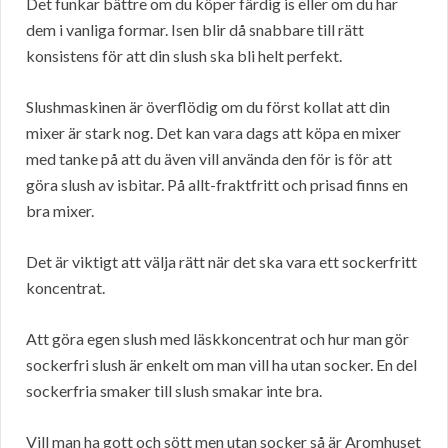
Det funkar bättre om du köper färdig is eller om du har
dem i vanliga formar. Isen blir då snabbare till rätt
konsistens för att din slush ska bli helt perfekt.
Slushmaskinen är överflödig om du först kollat att din
mixer är stark nog. Det kan vara dags att köpa en mixer
med tanke på att du även vill använda den för is för att
göra slush av isbitar. På allt-fraktfritt och prisad finns en
bra mixer.
Det är viktigt att välja rätt när det ska vara ett sockerfritt
koncentrat.
Att göra egen slush med läskkoncentrat och hur man gör
sockerfri slush är enkelt om man vill ha utan socker. En del
sockerfria smaker till slush smakar inte bra.
Vill man ha gott och sött men utan socker så är Aromhuset