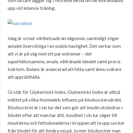
som lättare lägger sig i fettreserverna om de inte används
upp vid intensiv träning.
Idag är vi mer vikthetsade än någonsin, samtidigt stiger
antalet överviktiga i en snabb hastighet. Det verkar som
att vi är på väg mot ett par extremer – det
superhälsosamma, smala, vältränade idealet samt precis
tvärtom. Balans är avancerad att hitta samt ännu svårare
att upprätthålla.
GI står för Glykemiskt Index. Glykemiskt Index är alltså
måttet på olika livsmedels influens på blodsockervärdet.
Blodsockret är i sin tur det som gör att insulin utsöndras i
blodet efter att man har ätit. Insulinet i sin tur säger till
musklerna och fettvävnaderna i kroppen att ta upp socker
från blodet för att livnära sej på. Ju mer blodsocker man