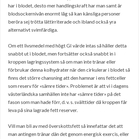
har i blodet, desto mer handlingskraft har man samt är
blodsockernivån enormt låg så kan känsliga personer
beröra sej trötta lättirriterade och ibland också yra
alternativt svimfärdiga.
Om ett livsmedel med högt GI värde intas så håller detta
snabbt ut i blodet, men fortsätter också snabbt in i
kroppen lagringssystem så om man inte tränar eller
förbrukar denna kolhydrater när den cirkulerar i blodet så
finns det större chansning att den hamnar i ens fettceller
som reserv för «sämre tider». Problemet är att vi i dagens
västerländska samhällen inte har «sämre tider» på det
fason som man hade förr, d. v. s. svälttider då kroppen får
leva på sina lagrade fett reserver.
Vill man bli av med överskottsfett så innefattar det att
man antingen tränar dän det genom energisk exercis, eller