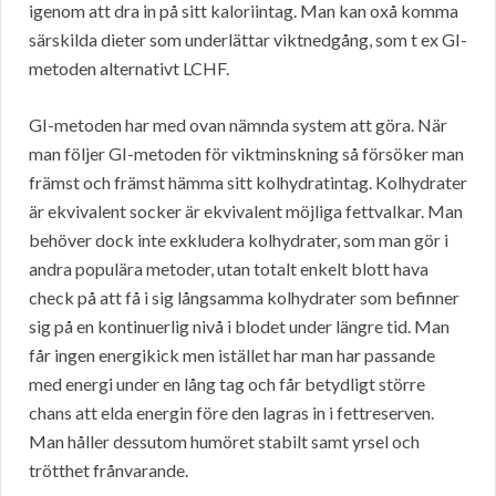
igenom att dra in på sitt kaloriintag. Man kan oxå komma
särskilda dieter som underlättar viktnedgång, som t ex GI-
metoden alternativt LCHF.
GI-metoden har med ovan nämnda system att göra. När
man följer GI-metoden för viktminskning så försöker man
främst och främst hämma sitt kolhydratintag. Kolhydrater
är ekvivalent socker är ekvivalent möjliga fettvalkar. Man
behöver dock inte exkludera kolhydrater, som man gör i
andra populära metoder, utan totalt enkelt blott hava
check på att få i sig långsamma kolhydrater som befinner
sig på en kontinuerlig nivå i blodet under längre tid. Man
får ingen energikick men istället har man har passande
med energi under en lång tag och får betydligt större
chans att elda energin före den lagras in i fettreserven.
Man håller dessutom humöret stabilt samt yrsel och
trötthet frånvarande.