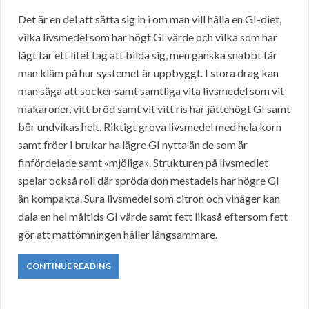
Det är en del att sätta sig in i om man vill hålla en GI-diet,
vilka livsmedel som har högt GI värde och vilka som har
lågt tar ett litet tag att bilda sig, men ganska snabbt får
man kläm på hur systemet är uppbyggt. I stora drag kan
man säga att socker samt samtliga vita livsmedel som vit
makaroner, vitt bröd samt vit vitt ris har jättehögt GI samt
bör undvikas helt. Riktigt grova livsmedel med hela korn
samt fröer i brukar ha lägre GI nytta än de som är
finfördelade samt «mjöliga». Strukturen på livsmedlet
spelar också roll där spröda don mestadels har högre GI
än kompakta. Sura livsmedel som citron och vinäger kan
dala en hel måltids GI värde samt fett likaså eftersom fett
gör att mattömningen håller långsammare.
CONTINUE READING