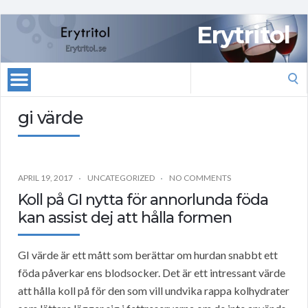
Erytritol
Search
for:
gi värde
APRIL 19, 2017
UNCATEGORIZED
NO COMMENTS
Koll på GI nytta för annorlunda föda
kan assist dej att hålla formen
GI värde är ett mått som berättar om hurdan snabbt ett
föda påverkar ens blodsocker. Det är ett intressant värde
att hålla koll på för den som vill undvika rappa kolhydrater