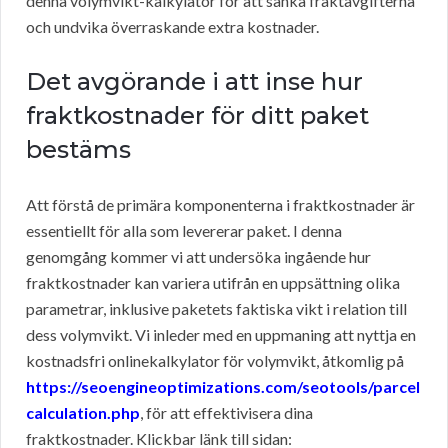
denna volymvikt-kalkylator för att sänka fraktavgifterna
och undvika överraskande extra kostnader.
Det avgörande i att inse hur
fraktkostnader för ditt paket
bestäms
Att förstå de primära komponenterna i fraktkostnader är
essentiellt för alla som levererar paket. I denna
genomgång kommer vi att undersöka ingående hur
fraktkostnader kan variera utifrån en uppsättning olika
parametrar, inklusive paketets faktiska vikt i relation till
dess volymvikt. Vi inleder med en uppmaning att nyttja en
kostnadsfri onlinekalkylator för volymvikt, åtkomlig på
https://seoengineoptimizations.com/seotools/parcel
calculation.php
, för att effektivisera dina
fraktkostnader. Klickbar länk till sidan: