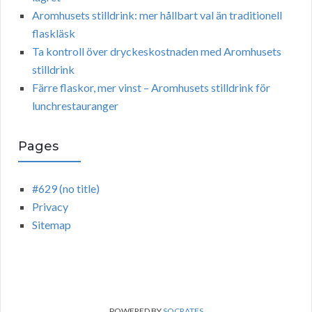
Aromhusets stilldrink: mer hållbart val än traditionell
flaskläsk
Ta kontroll över dryckeskostnaden med Aromhusets
stilldrink
Färre flaskor, mer vinst – Aromhusets stilldrink för
lunchrestauranger
Pages
#629 (no title)
Privacy
Sitemap
POWERED BY
SOCRATES