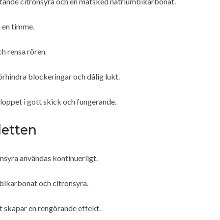
 flytande citronsyra och en matsked natriumbikarbonat.
i en timme.
ch rensa rören.
örhindra blockeringar och dålig lukt.
avloppet i gott skick och fungerande.
letten
onsyra användas kontinuerligt.
bikarbonat och citronsyra.
et skapar en rengörande effekt.