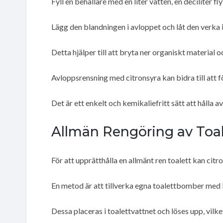
Fyll en behållare med en liter vatten, en deciliter
Lägg den blandningen i avloppet och låt den verka 
Detta hjälper till att bryta ner organiskt material o
Avloppsrensning med citronsyra kan bidra till att f
Det är ett enkelt och kemikaliefritt sätt att hålla 
Allmän Rengöring av Toa
För att upprätthålla en allmänt ren toalett kan citr
En metod är att tillverka egna toalettbomber med 
Dessa placeras i toalettvattnet och löses upp, vilk