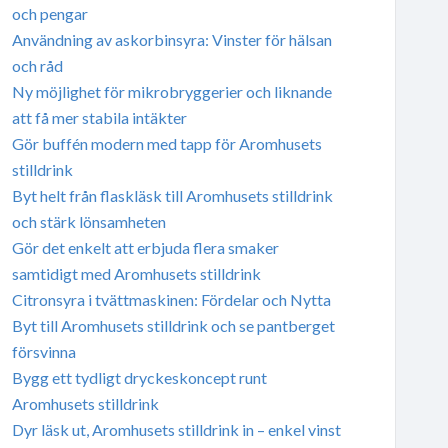
och pengar
Användning av askorbinsyra: Vinster för hälsan
och råd
Ny möjlighet för mikrobryggerier och liknande
att få mer stabila intäkter
Gör buffén modern med tapp för Aromhusets
stilldrink
Byt helt från flaskläsk till Aromhusets stilldrink
och stärk lönsamheten
Gör det enkelt att erbjuda flera smaker
samtidigt med Aromhusets stilldrink
Citronsyra i tvättmaskinen: Fördelar och Nytta
Byt till Aromhusets stilldrink och se pantberget
försvinna
Bygg ett tydligt dryckeskoncept runt
Aromhusets stilldrink
Dyr läsk ut, Aromhusets stilldrink in – enkel vinst