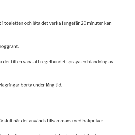
 i toaletten och låta det verka i ungefär 20 minuter kan
noggrant.
a det till en vana att regelbundet spraya en blandning av
vlagringar borta under lång tid.
särskilt när det används tillsammans med bakpulver.