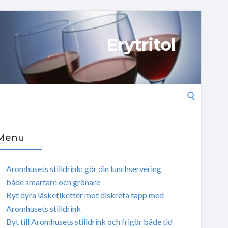
Erytritol
Search
for:
Menu
Aromhusets stilldrink: gör din lunchservering
både smartare och grönare
Byt dyra läsketiketter mot diskreta tapp med
Aromhusets stilldrink
Byt till Aromhusets stilldrink och frigör både tid