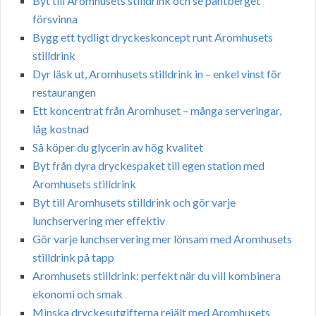
Byt till Aromhusets stilldrink och se pantberget
försvinna
Bygg ett tydligt dryckeskoncept runt Aromhusets
stilldrink
Dyr läsk ut, Aromhusets stilldrink in – enkel vinst för
restaurangen
Ett koncentrat från Aromhuset – många serveringar,
låg kostnad
Så köper du glycerin av hög kvalitet
Byt från dyra dryckespaket till egen station med
Aromhusets stilldrink
Byt till Aromhusets stilldrink och gör varje
lunchservering mer effektiv
Gör varje lunchservering mer lönsam med Aromhusets
stilldrink på tapp
Aromhusets stilldrink: perfekt när du vill kombinera
ekonomi och smak
Minska dryckesutgifterna rejält med Aromhusets