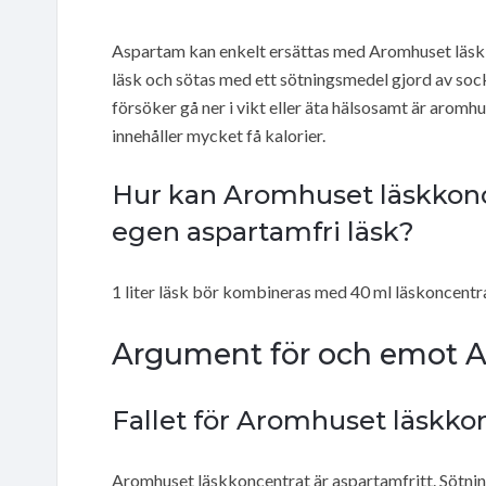
Aspartam kan enkelt ersättas med Aromhuset läskk
läsk och sötas med ett sötningsmedel gjord av soc
försöker gå ner i vikt eller äta hälsosamt är arom
innehåller mycket få kalorier.
Hur kan Aromhuset läskkonce
egen aspartamfri läsk?
1 liter läsk bör kombineras med 40 ml läskoncentra
Argument för och emot A
Fallet för Aromhuset läskko
Aromhuset läskkoncentrat är aspartamfritt. Sötnin