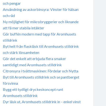
och pengar
Användning av askorbinsyra: Vinster för hälsan
och råd
Ny möjlighet för mikrobryggerier och liknande
att få mer stabila intäkter
Gör buffén modern med tapp för Aromhusets
stilldrink
Byt helt från flaskläsk till Aromhusets stilldrink
och stärk lönsamheten
Gör det enkelt att erbjuda flera smaker
samtidigt med Aromhusets stilldrink
Citronsyra i tvättmaskinen: Fördelar och Nytta
Byt till Aromhusets stilldrink och se pantberget
försvinna
Bygg ett tydligt dryckeskoncept runt
Aromhusets stilldrink
Dyr läsk ut, Aromhusets stilldrink in – enkel vinst