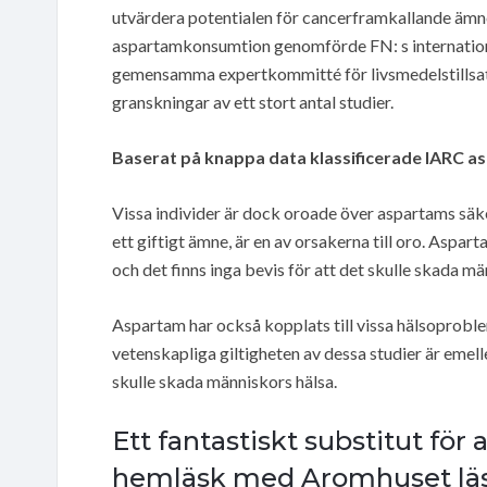
utvärdera potentialen för cancerframkallande ämn
aspartamkonsumtion genomförde FN: s internatio
gemensamma expertkommitté för livsmedelstills
granskningar av ett stort antal studier.
Baserat på knappa data klassificerade IARC a
Vissa individer är dock oroade över aspartams säke
ett giftigt ämne, är en av orsakerna till oro. Asp
och det finns inga bevis för att det skulle skada mä
Aspartam har också kopplats till vissa hälsoprobl
vetenskapliga giltigheten av dessa studier är emell
skulle skada människors hälsa.
Ett fantastiskt substitut fö
hemläsk med Aromhuset läs