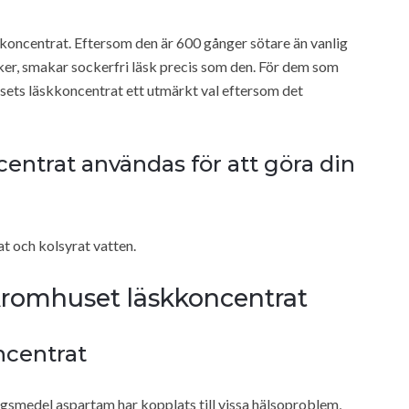
oncentrat. Eftersom den är 600 gånger sötare än vanlig
ker, smakar sockerfri läsk precis som den. För dem som
husets läskkoncentrat ett utmärkt val eftersom det
ntrat användas för att göra din
t och kolsyrat vatten.
romhuset läskkoncentrat
ncentrat
gsmedel aspartam har kopplats till vissa hälsoproblem,