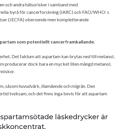
en och andra hälsorisker i samband med
nella byrå för cancerforskning (IARC) och FAO/WHO: s
atser (JECFA) oberoende men kompletterande
spartam som potentiellt cancerframkallande.
rhet. Det faktum att aspartam kan brytas ned till metanol,
artam producerar dock bara en mycket liten mängd metanol,
nniskor.
em, såsom huvudvärk, illamående och migrän. Den
ertid tveksam, och det finns inga bevis för att aspartam
r aspartamsötade läskedrycker är
kkoncentrat.