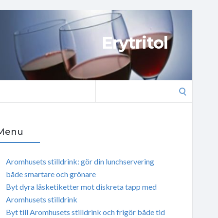
Erytritol
Search
for:
Menu
Aromhusets stilldrink: gör din lunchservering
både smartare och grönare
Byt dyra läsketiketter mot diskreta tapp med
Aromhusets stilldrink
Byt till Aromhusets stilldrink och frigör både tid