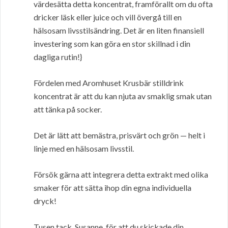
värdesätta detta koncentrat, framförallt om du ofta
dricker läsk eller juice och vill övergå till en
hälsosam livsstilsändring. Det är en liten finansiell
investering som kan göra en stor skillnad i din
dagliga rutin!}
Fördelen med Aromhuset Krusbär stilldrink
koncentrat är att du kan njuta av smaklig smak utan
att tänka på socker.
Det är lätt att bemästra, prisvärt och grön — helt i
linje med en hälsosam livsstil.
Försök gärna att integrera detta extrakt med olika
smaker för att sätta ihop din egna individuella
dryck!
Tusen tack, Susanne, för att du skickade din