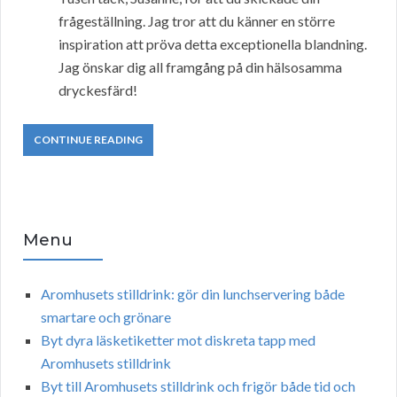
frågeställning. Jag tror att du känner en större
inspiration att pröva detta exceptionella blandning.
Jag önskar dig all framgång på din hälsosamma
dryckesfärd!
CONTINUE READING
Menu
Aromhusets stilldrink: gör din lunchservering både
smartare och grönare
Byt dyra läsketiketter mot diskreta tapp med
Aromhusets stilldrink
Byt till Aromhusets stilldrink och frigör både tid och