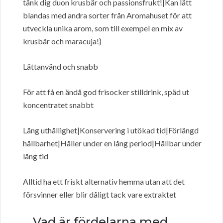
tänk dig duon krusbär och passionsfrukt!|Kan lätt
blandas med andra sorter från Aromahuset för att
utveckla unika arom, som till exempel en mix av
krusbär och maracuja!}
Lättanvänd och snabb
För att få en ändå god frisocker stilldrink, späd ut
koncentratet snabbt
Lång uthållighet|Konservering i utökad tid|Förlängd
hållbarhet|Håller under en lång period|Hållbar under
lång tid
Alltid ha ett friskt alternativ hemma utan att det
försvinner eller blir dåligt tack vare extraktet
Vad är fördelarna med